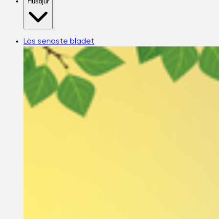
Husdjur
Läs senaste bladet