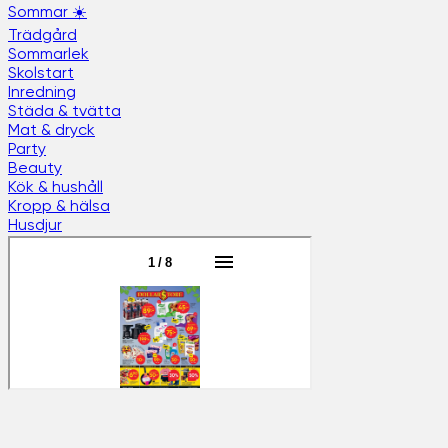
Sommar ☀️
Trädgård
Sommarlek
Skolstart
Inredning
Städa & tvätta
Mat & dryck
Party
Beauty
Kök & hushåll
Kropp & hälsa
Husdjur