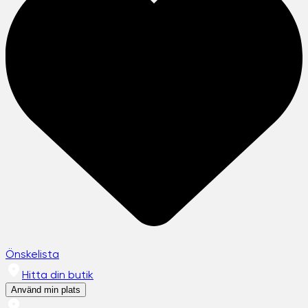
Önskelista
Hitta din butik
Använd min plats