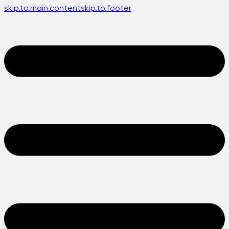
skip.to.main.content
skip.to.footer