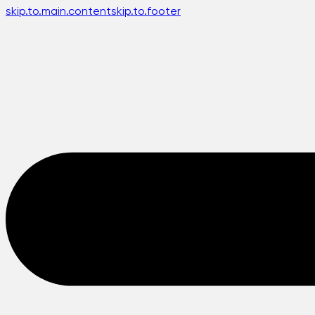
skip.to.main.content
skip.to.footer