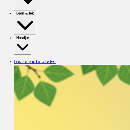
Barn & lek
Husdjur
Läs senaste bladet