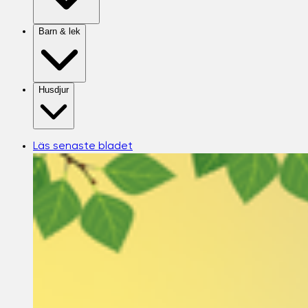
Barn & lek
Husdjur
Läs senaste bladet