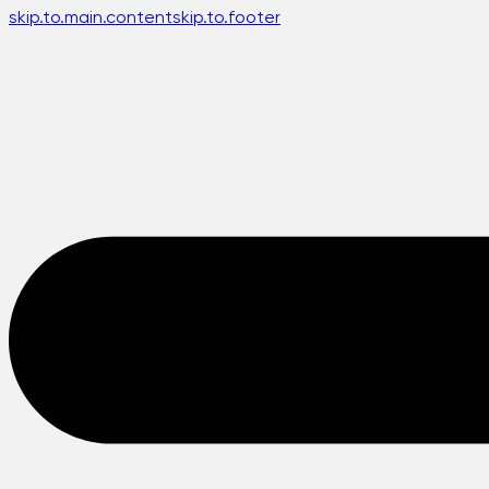
skip.to.main.content
skip.to.footer