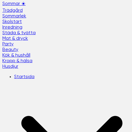
Sommar ☀️
Trädgård
Sommarlek
Skolstart
Inredning
Städa & tvätta
Mat & dryck
Party
Beauty
Kök & hushåll
Kropp & hälsa
Husdjur
Startsida