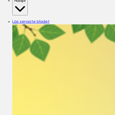
Husdjur
Läs senaste bladet