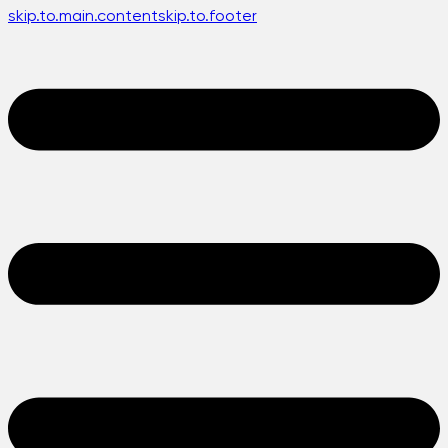
skip.to.main.content
skip.to.footer