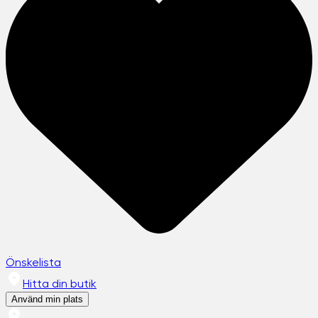
Önskelista
Hitta din butik
Använd min plats