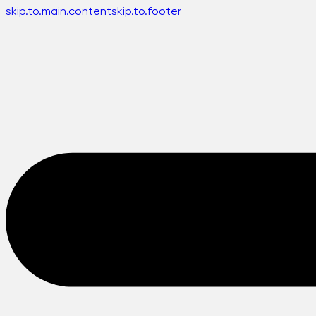
skip.to.main.content
skip.to.footer