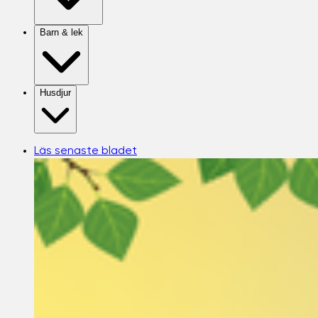
Barn & lek
Husdjur
Läs senaste bladet