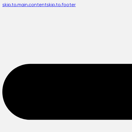
skip.to.main.content
skip.to.footer