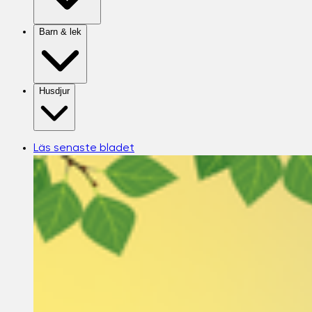
Barn & lek
Husdjur
Läs senaste bladet