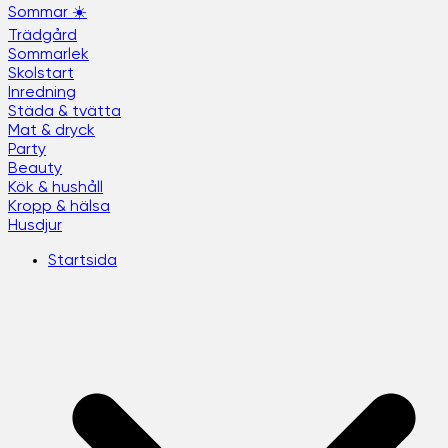
Sommar ☀️
Trädgård
Sommarlek
Skolstart
Inredning
Städa & tvätta
Mat & dryck
Party
Beauty
Kök & hushåll
Kropp & hälsa
Husdjur
Startsida