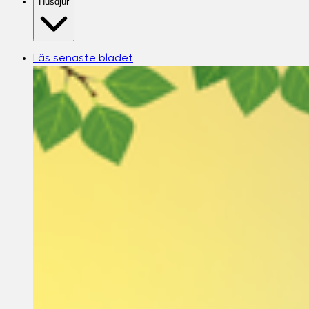
Husdjur
Läs senaste bladet