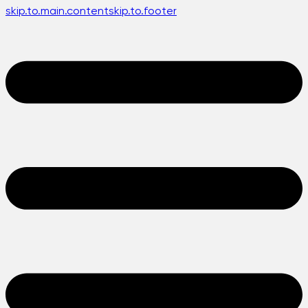
skip.to.main.content
skip.to.footer