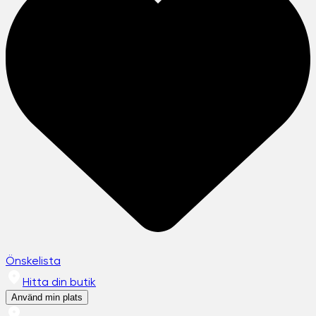
Önskelista
Hitta din butik
Använd min plats