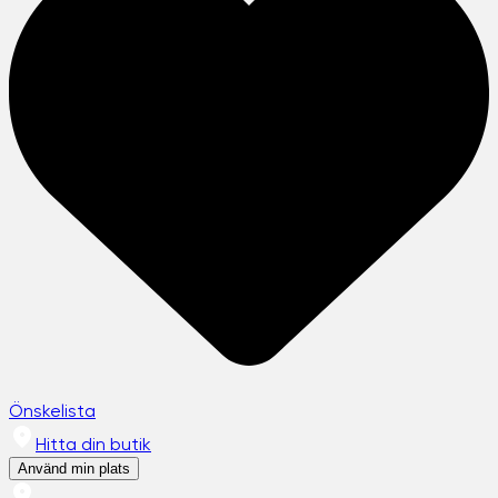
Önskelista
Hitta din butik
Använd min plats