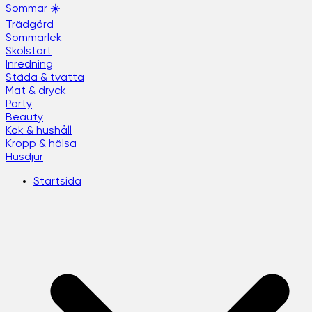
Sommar ☀️
Trädgård
Sommarlek
Skolstart
Inredning
Städa & tvätta
Mat & dryck
Party
Beauty
Kök & hushåll
Kropp & hälsa
Husdjur
Startsida