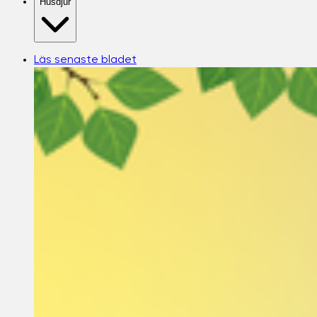
Husdjur
Läs senaste bladet