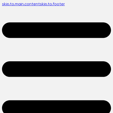
skip.to.main.content
skip.to.footer