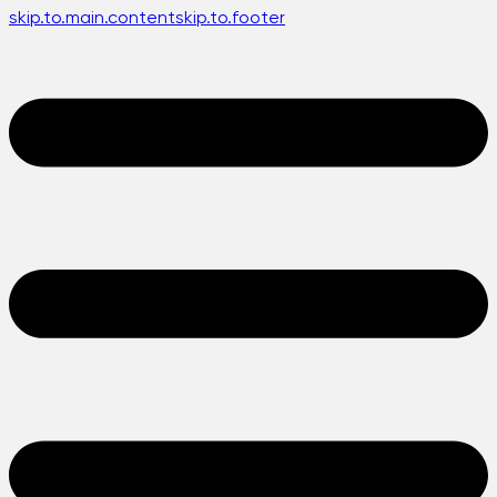
skip.to.main.content
skip.to.footer