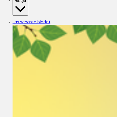
Husdjur
Läs senaste bladet