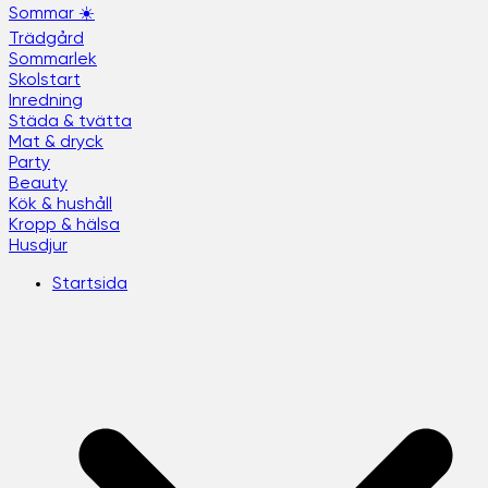
Sommar ☀️
Trädgård
Sommarlek
Skolstart
Inredning
Städa & tvätta
Mat & dryck
Party
Beauty
Kök & hushåll
Kropp & hälsa
Husdjur
Startsida