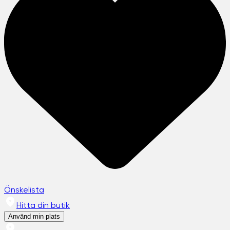
Önskelista
Hitta din butik
Använd min plats