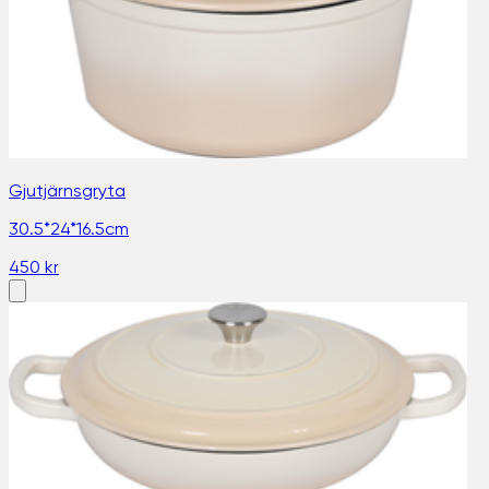
Gjutjärnsgryta
30.5*24*16.5cm
450 kr