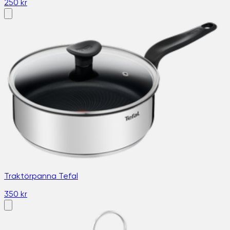
250 kr
Traktörpanna Tefal
350 kr