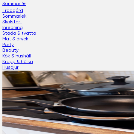
Sommar ☀️
Trädgård
Sommarlek
Skolstart
Inredning
Städa & tvätta
Mat & dryck
Party
Beauty
Kök & hushåll
Kropp & hälsa
Husdjur