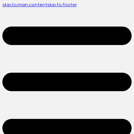
skip.to.main.content
skip.to.footer