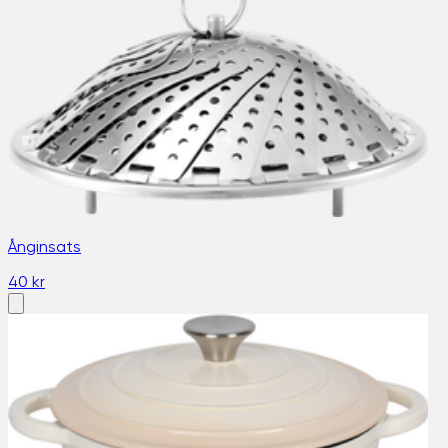
Ånginsats
40 kr