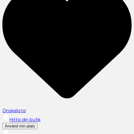
Önskelista
Hitta din butik
Använd min plats