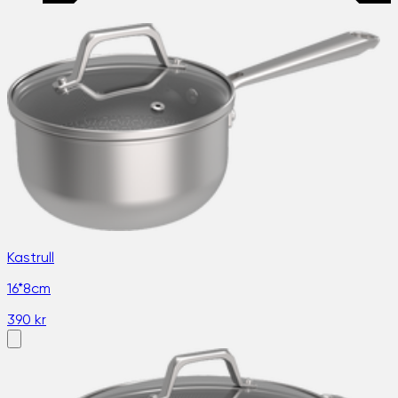
Kastrull
16*8cm
390 kr