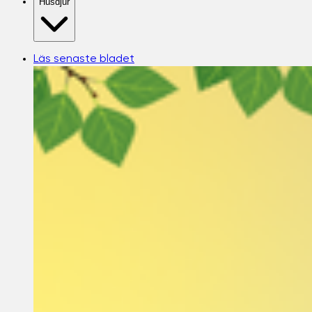
Husdjur
Läs senaste bladet