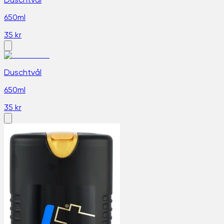
Duschtvål
650ml
35 kr
Duschtvål
650ml
35 kr