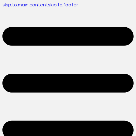
skip.to.main.content
skip.to.footer