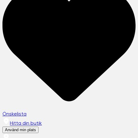
Önskelista
Hitta din butik
Använd min plats