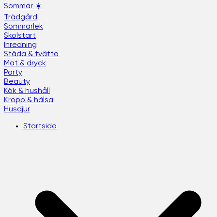
Sommar ☀️
Trädgård
Sommarlek
Skolstart
Inredning
Städa & tvätta
Mat & dryck
Party
Beauty
Kök & hushåll
Kropp & hälsa
Husdjur
Startsida