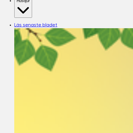
Husdjur
Läs senaste bladet