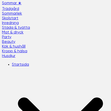
Sommar ☀️
Trädgård
Sommarlek
Skolstart
Inredning
Städa & tvätta
Mat & dryck
Party
Beauty
Kök & hushåll
Kropp & hälsa
Husdjur
Startsida