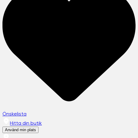
Önskelista
Hitta din butik
Använd min plats