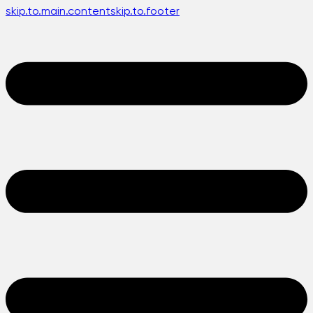
skip.to.main.content
skip.to.footer