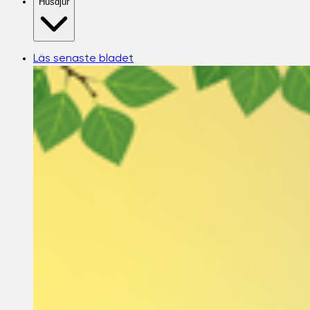
Husdjur
Läs senaste bladet