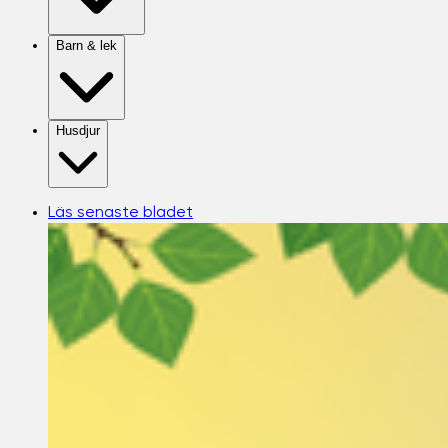
Barn & lek
Husdjur
Läs senaste bladet