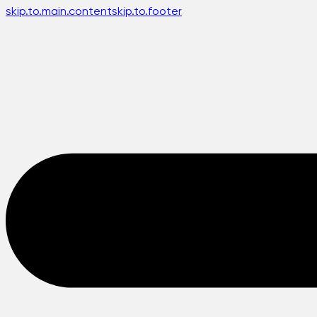
skip.to.main.content
skip.to.footer