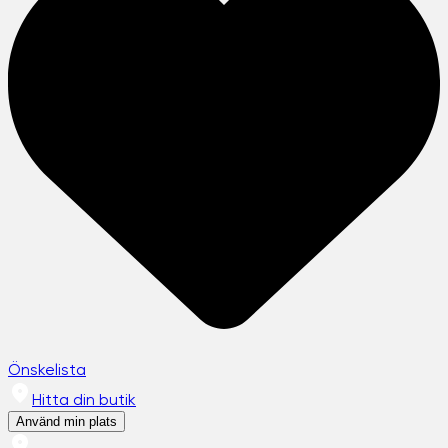
Önskelista
Hitta din butik
Använd min plats