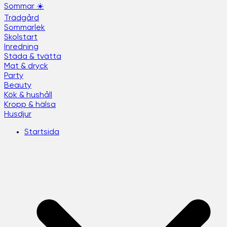
Sommar ☀️
Trädgård
Sommarlek
Skolstart
Inredning
Städa & tvätta
Mat & dryck
Party
Beauty
Kök & hushåll
Kropp & hälsa
Husdjur
Startsida