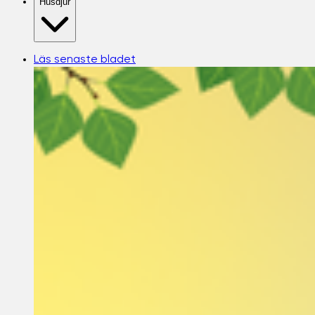
Husdjur
Läs senaste bladet