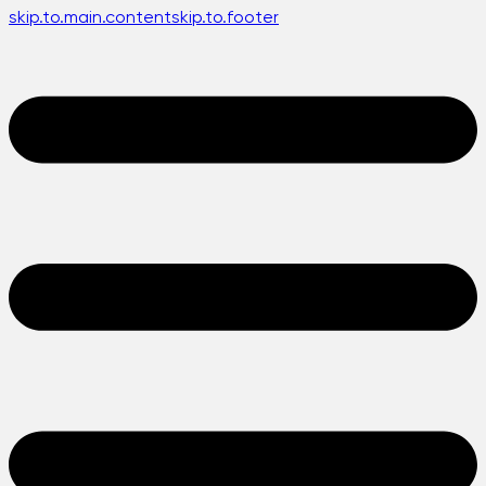
skip.to.main.content
skip.to.footer