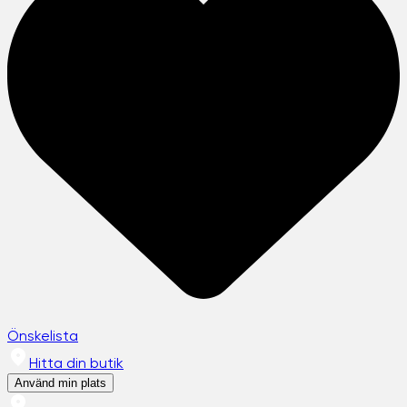
Önskelista
Hitta din butik
Använd min plats