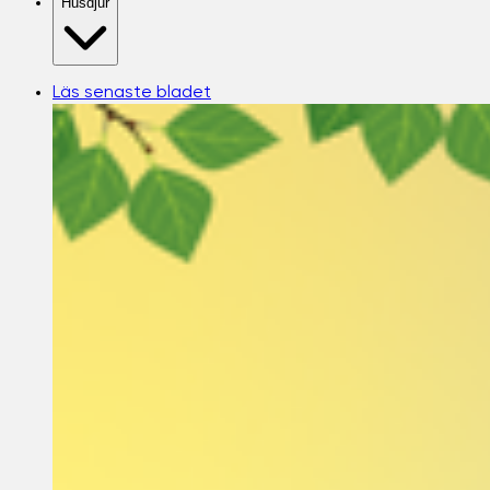
Husdjur
Läs senaste bladet