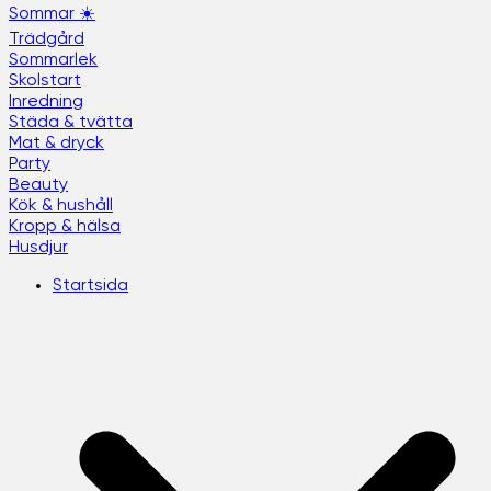
Sommar ☀️
Trädgård
Sommarlek
Skolstart
Inredning
Städa & tvätta
Mat & dryck
Party
Beauty
Kök & hushåll
Kropp & hälsa
Husdjur
Startsida