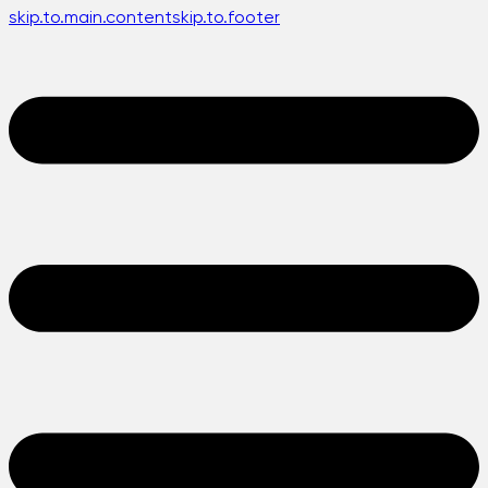
skip.to.main.content
skip.to.footer