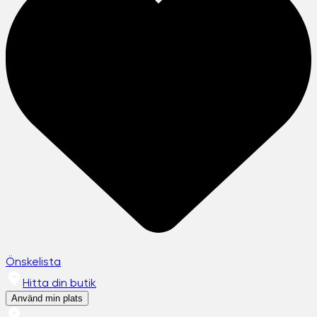
Önskelista
Hitta din butik
Använd min plats