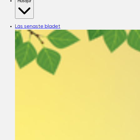
Husdjur
Läs senaste bladet