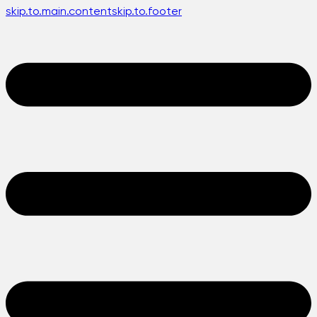
skip.to.main.content
skip.to.footer