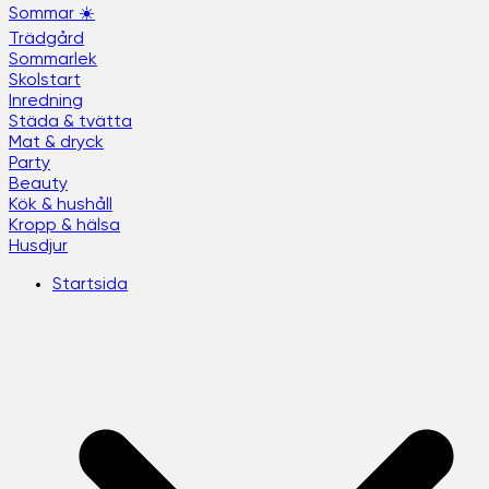
Sommar ☀️
Trädgård
Sommarlek
Skolstart
Inredning
Städa & tvätta
Mat & dryck
Party
Beauty
Kök & hushåll
Kropp & hälsa
Husdjur
Startsida