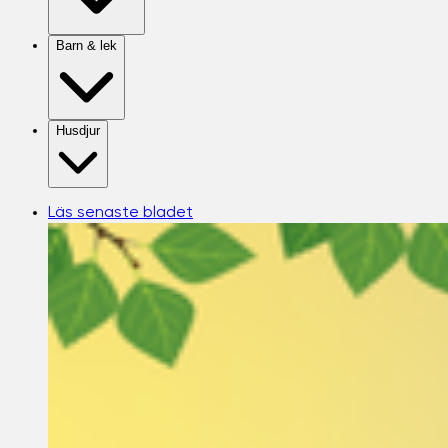
Barn & lek
Husdjur
Läs senaste bladet