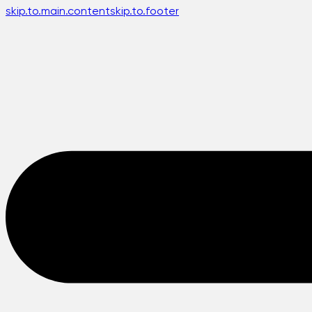
skip.to.main.content
skip.to.footer