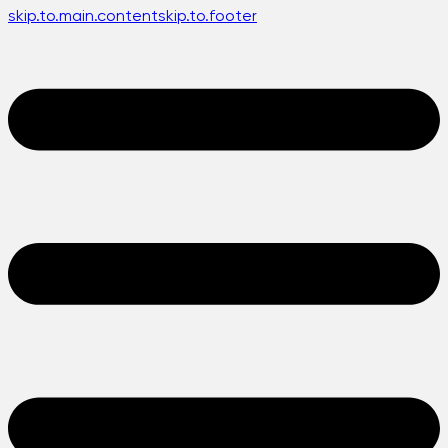
skip.to.main.content
skip.to.footer