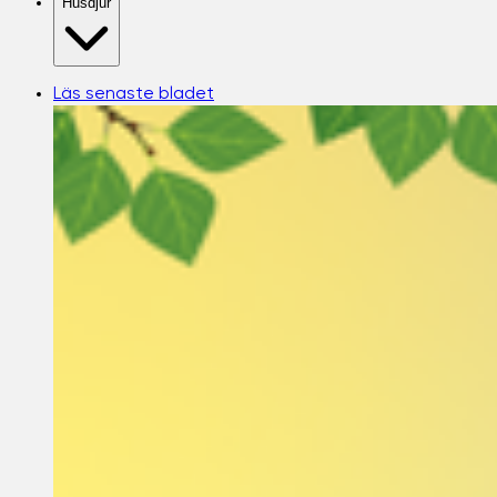
Husdjur
Läs senaste bladet