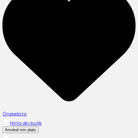
Önskelista
Hitta din butik
Använd min plats