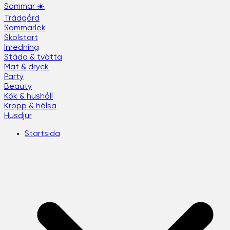
Sommar ☀️
Trädgård
Sommarlek
Skolstart
Inredning
Städa & tvätta
Mat & dryck
Party
Beauty
Kök & hushåll
Kropp & hälsa
Husdjur
Startsida