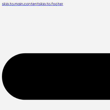
skip.to.main.content
skip.to.footer