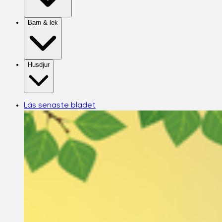
Barn & lek
Husdjur
Läs senaste bladet