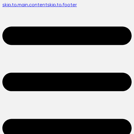
skip.to.main.content
skip.to.footer