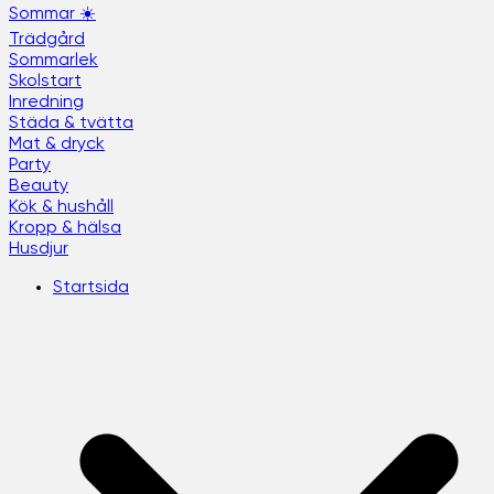
Sommar ☀️
Trädgård
Sommarlek
Skolstart
Inredning
Städa & tvätta
Mat & dryck
Party
Beauty
Kök & hushåll
Kropp & hälsa
Husdjur
Startsida