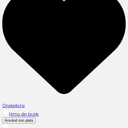
Önskelista
Hitta din butik
Använd min plats