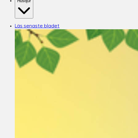
Husdjur
Läs senaste bladet