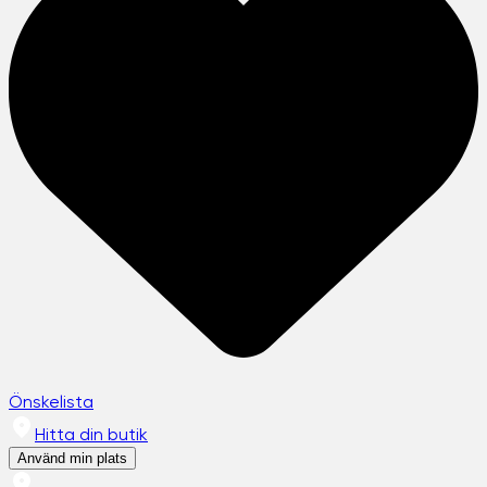
Önskelista
Hitta din butik
Använd min plats