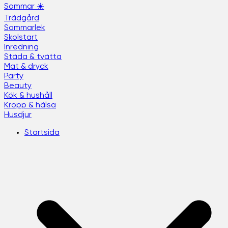
Sommar ☀️
Trädgård
Sommarlek
Skolstart
Inredning
Städa & tvätta
Mat & dryck
Party
Beauty
Kök & hushåll
Kropp & hälsa
Husdjur
Startsida