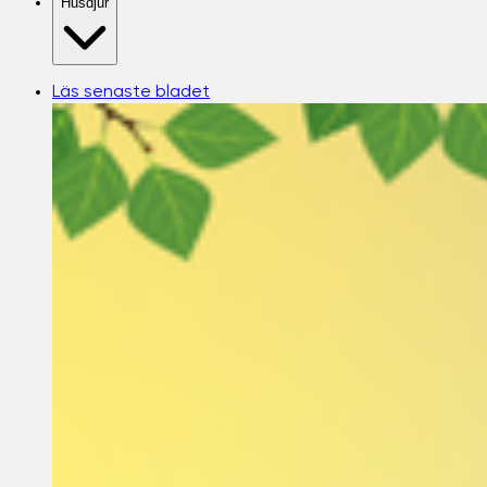
Husdjur
Läs senaste bladet