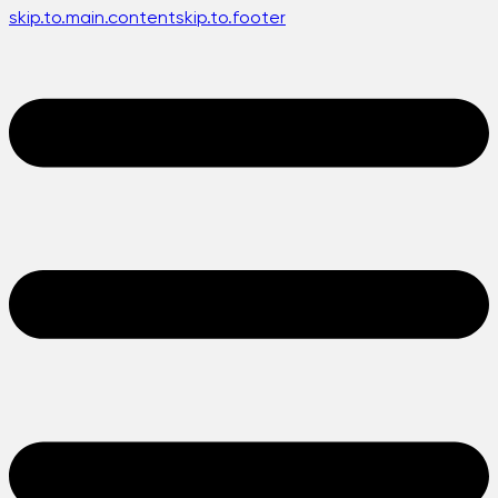
skip.to.main.content
skip.to.footer