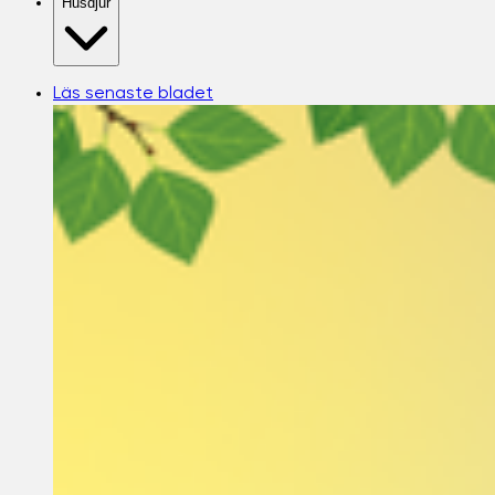
Husdjur
Läs senaste bladet