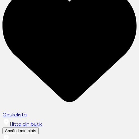
Önskelista
Hitta din butik
Använd min plats