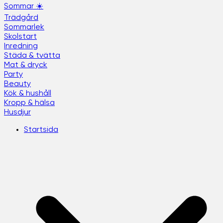
Sommar ☀️
Trädgård
Sommarlek
Skolstart
Inredning
Städa & tvätta
Mat & dryck
Party
Beauty
Kök & hushåll
Kropp & hälsa
Husdjur
Startsida