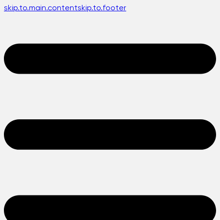
skip.to.main.content
skip.to.footer