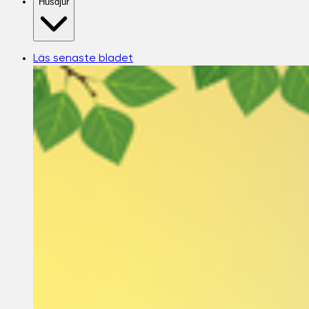
Husdjur
Läs senaste bladet