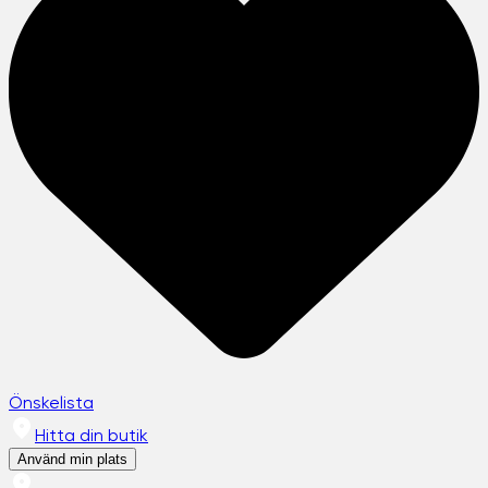
Önskelista
Hitta din butik
Använd min plats