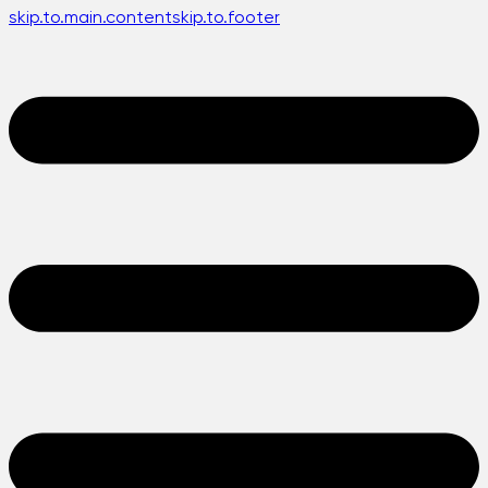
skip.to.main.content
skip.to.footer