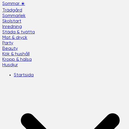
Sommar ☀️
Trädgård
Sommarlek
Skolstart
Inredning
Städa & tvätta
Mat & dryck
Party
Beauty
Kök & hushåll
Kropp & hälsa
Husdjur
Startsida