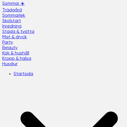
Sommar ☀️
Trädgård
Sommarlek
Skolstart
Inredning
Städa & tvätta
Mat & dryck
Party
Beauty
Kök & hushåll
Kropp & hälsa
Husdjur
Startsida