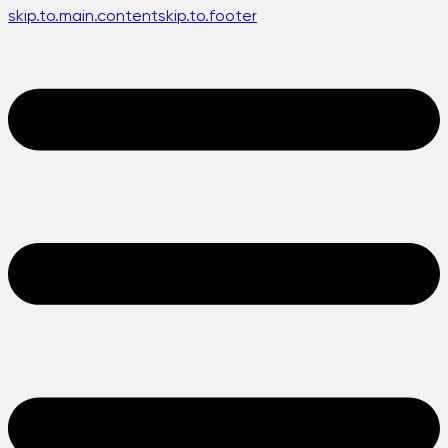
skip.to.main.content
skip.to.footer