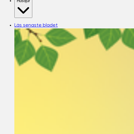
Husdjur
Läs senaste bladet