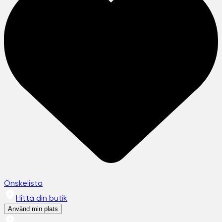
Önskelista
Hitta din butik
Använd min plats