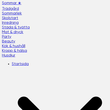
Sommar ☀️
Trädgård
Sommarlek
Skolstart
Inredning
Städa & tvätta
Mat & dryck
Party
Beauty
Kök & hushåll
Kropp & hälsa
Husdjur
Startsida