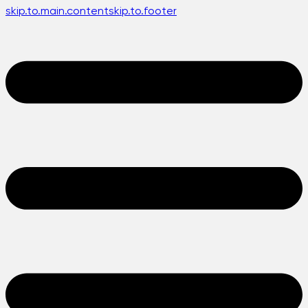
skip.to.main.content
skip.to.footer