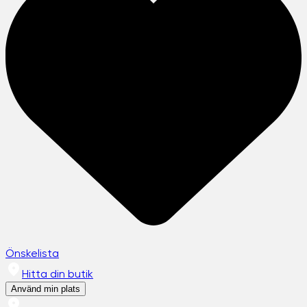
Önskelista
Hitta din butik
Använd min plats