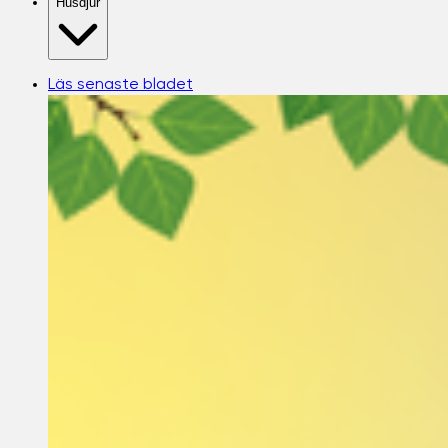
Husdjur
Läs senaste bladet