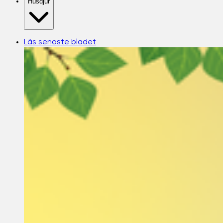
Husdjur
Läs senaste bladet