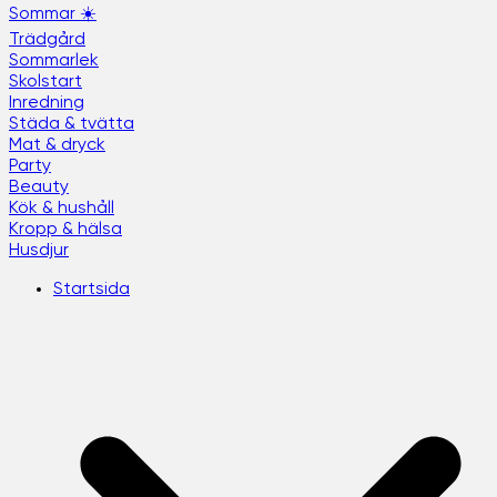
Sommar ☀️
Trädgård
Sommarlek
Skolstart
Inredning
Städa & tvätta
Mat & dryck
Party
Beauty
Kök & hushåll
Kropp & hälsa
Husdjur
Startsida