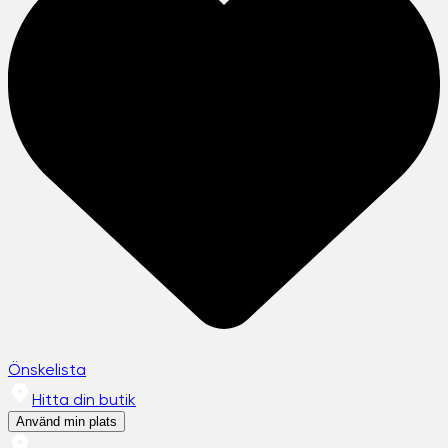
Önskelista
Hitta din butik
Använd min plats