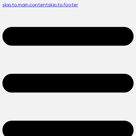
skip.to.main.content
skip.to.footer