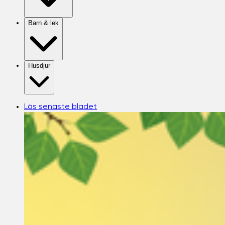
Barn & lek
Husdjur
Läs senaste bladet