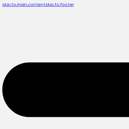
skip.to.main.content
skip.to.footer