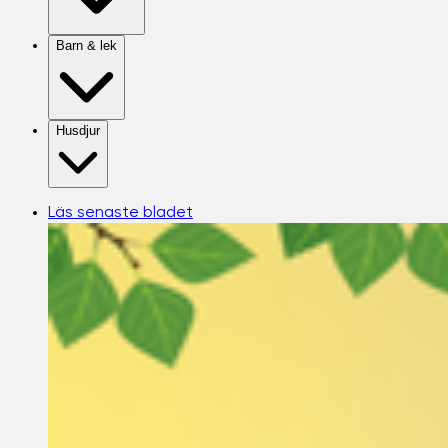
Barn & lek
Husdjur
Läs senaste bladet