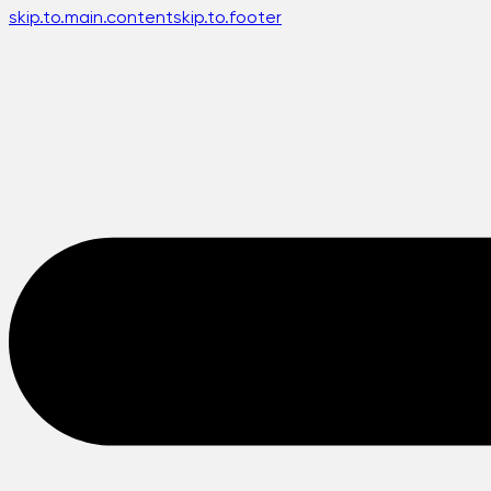
skip.to.main.content
skip.to.footer