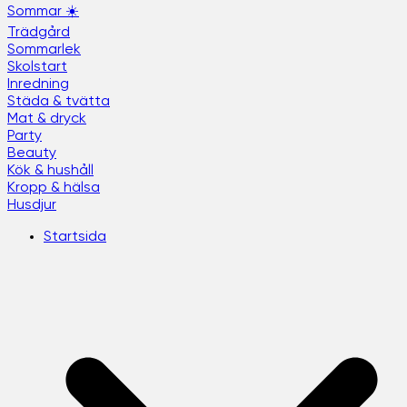
Sommar ☀️
Trädgård
Sommarlek
Skolstart
Inredning
Städa & tvätta
Mat & dryck
Party
Beauty
Kök & hushåll
Kropp & hälsa
Husdjur
Startsida