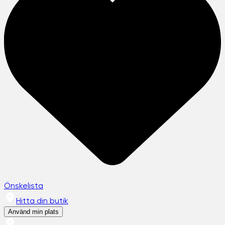
Önskelista
Hitta din butik
Använd min plats