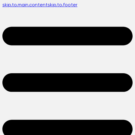
skip.to.main.content
skip.to.footer