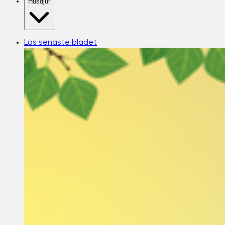
Husdjur
Läs senaste bladet