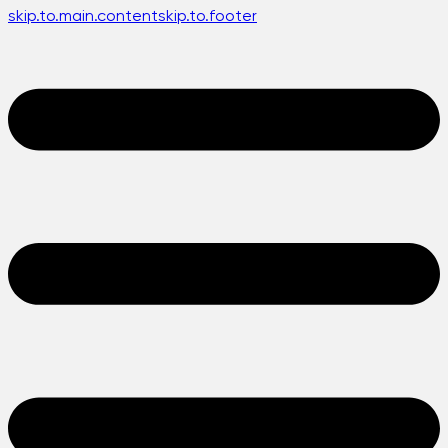
skip.to.main.content
skip.to.footer