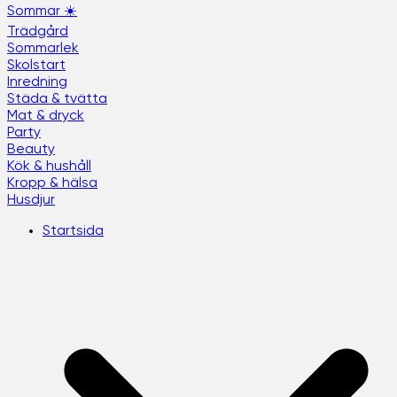
Sommar ☀️
Trädgård
Sommarlek
Skolstart
Inredning
Städa & tvätta
Mat & dryck
Party
Beauty
Kök & hushåll
Kropp & hälsa
Husdjur
Startsida