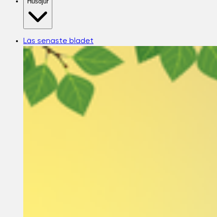
Husdjur
Läs senaste bladet