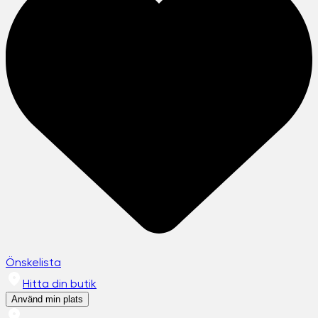
Önskelista
Hitta din butik
Använd min plats