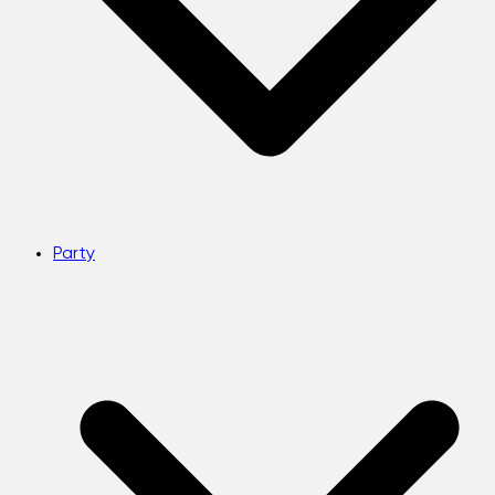
Party