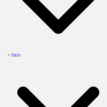
Party