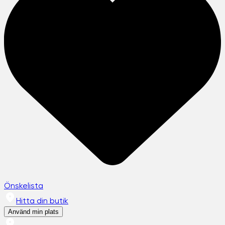
Önskelista
Hitta din butik
Använd min plats