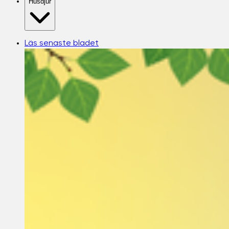
Husdjur
Läs senaste bladet