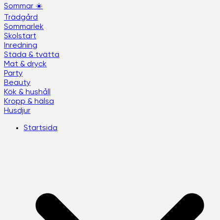
Sommar ☀️
Trädgård
Sommarlek
Skolstart
Inredning
Städa & tvätta
Mat & dryck
Party
Beauty
Kök & hushåll
Kropp & hälsa
Husdjur
Startsida