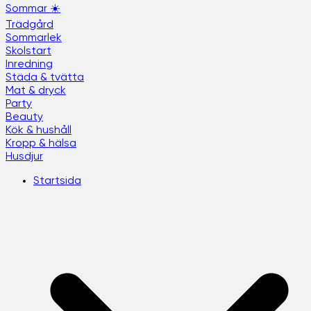
Sommar ☀️
Trädgård
Sommarlek
Skolstart
Inredning
Städa & tvätta
Mat & dryck
Party
Beauty
Kök & hushåll
Kropp & hälsa
Husdjur
Startsida