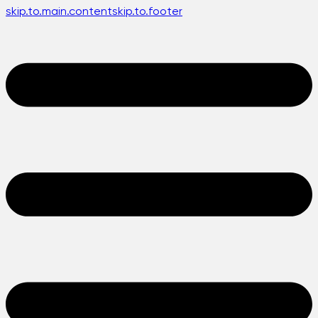
skip.to.main.content
skip.to.footer