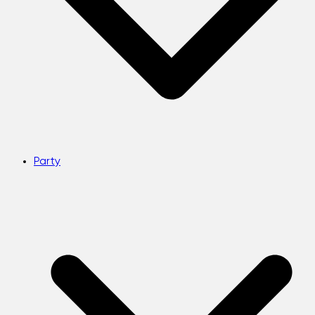
Party