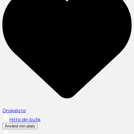
Önskelista
Hitta din butik
Använd min plats