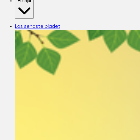
Husdjur
Läs senaste bladet