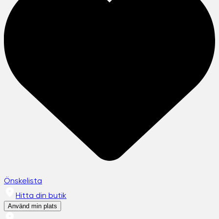
Önskelista
Hitta din butik
Använd min plats