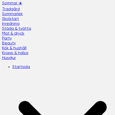
Sommar ☀️
Trädgård
Sommarlek
Skolstart
Inredning
Städa & tvätta
Mat & dryck
Party
Beauty
Kök & hushåll
Kropp & hälsa
Husdjur
Startsida