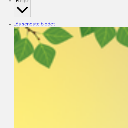
Husdjur
Läs senaste bladet