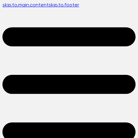
skip.to.main.content
skip.to.footer