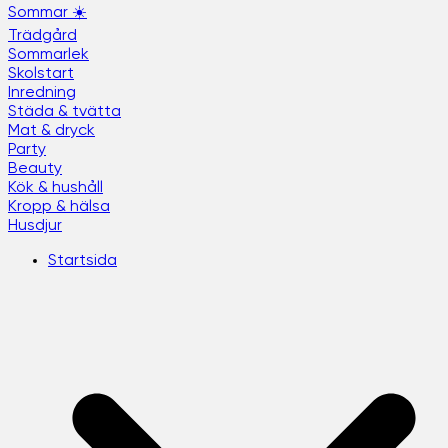
Sommar ☀️
Trädgård
Sommarlek
Skolstart
Inredning
Städa & tvätta
Mat & dryck
Party
Beauty
Kök & hushåll
Kropp & hälsa
Husdjur
Startsida