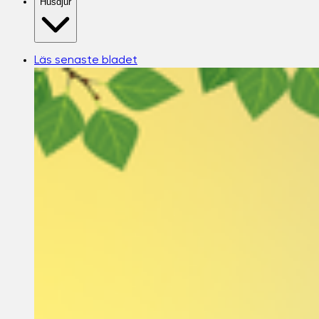
Husdjur
Läs senaste bladet