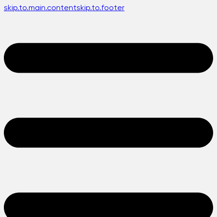
skip.to.main.content
skip.to.footer