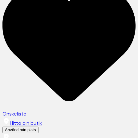
Önskelista
Hitta din butik
Använd min plats