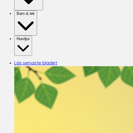
Barn & lek
Husdjur
Läs senaste bladet