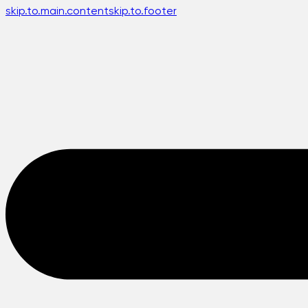
skip.to.main.content
skip.to.footer