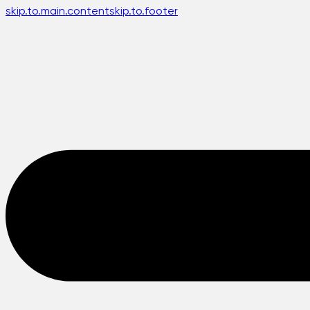
skip.to.main.content
skip.to.footer