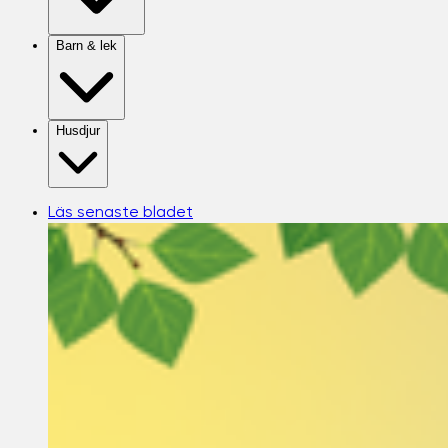
Barn & lek
Husdjur
Läs senaste bladet