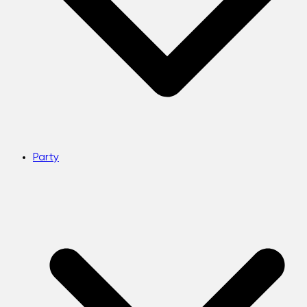
Party