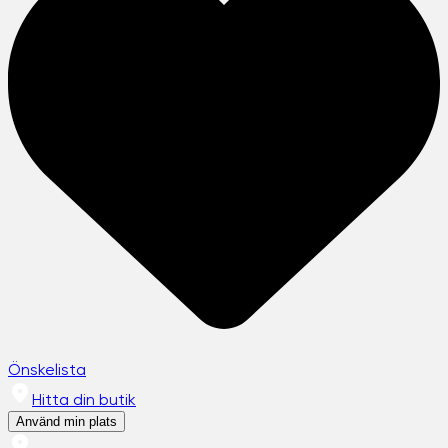
Önskelista
Hitta din butik
Använd min plats