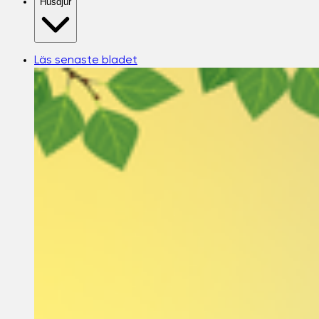
Husdjur
Läs senaste bladet