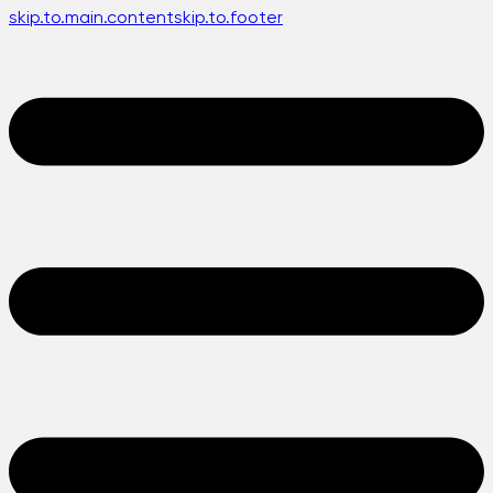
skip.to.main.content
skip.to.footer