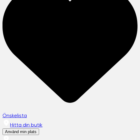
Önskelista
Hitta din butik
Använd min plats