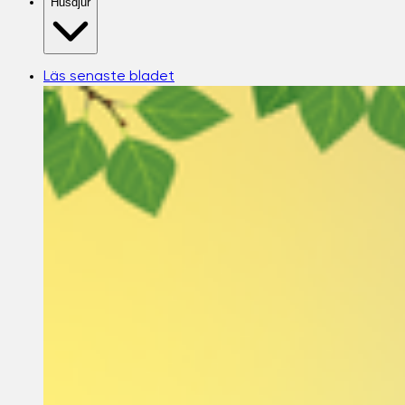
Husdjur
Läs senaste bladet