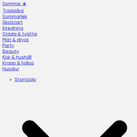
Sommar ☀️
Trädgård
Sommarlek
Skolstart
Inredning
Städa & tvätta
Mat & dryck
Party
Beauty
Kök & hushåll
Kropp & hälsa
Husdjur
Startsida