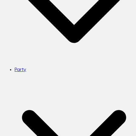
Party