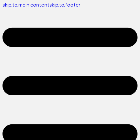
skip.to.main.content
skip.to.footer