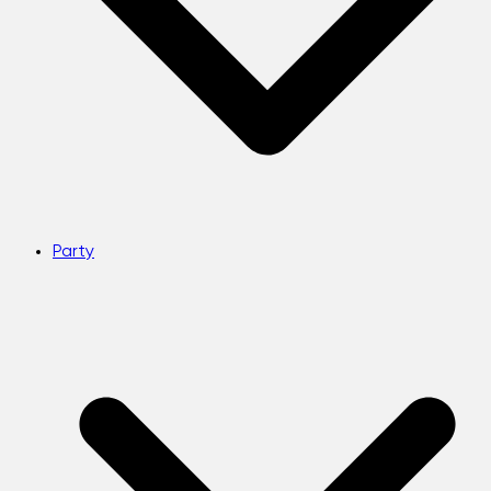
Party