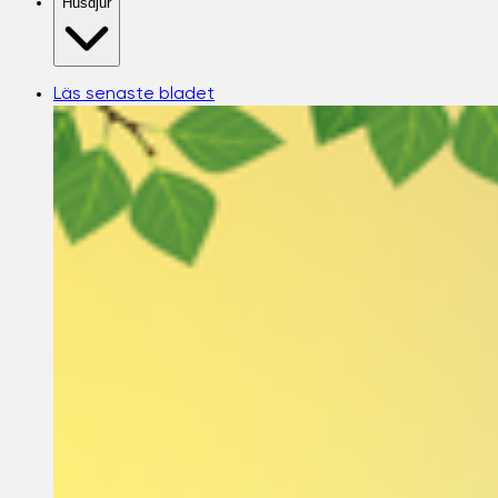
Husdjur
Läs senaste bladet