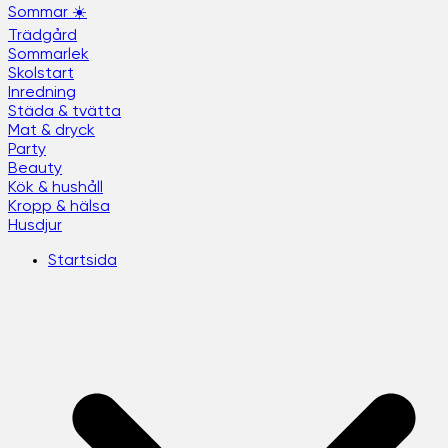
Sommar ☀️
Trädgård
Sommarlek
Skolstart
Inredning
Städa & tvätta
Mat & dryck
Party
Beauty
Kök & hushåll
Kropp & hälsa
Husdjur
Startsida