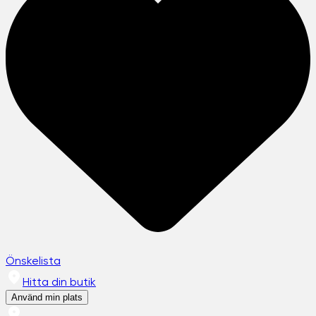
Önskelista
Hitta din butik
Använd min plats