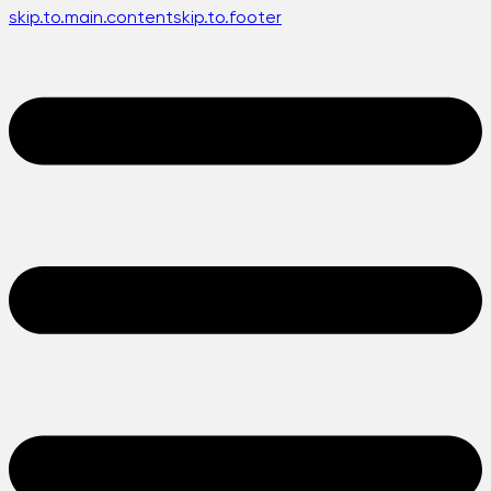
skip.to.main.content
skip.to.footer