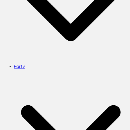
Party