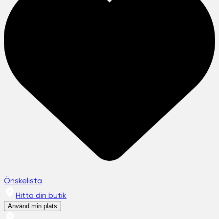
Önskelista
Hitta din butik
Använd min plats