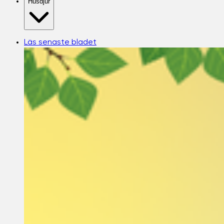
Husdjur
Läs senaste bladet