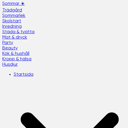
Sommar ☀️
Trädgård
Sommarlek
Skolstart
Inredning
Städa & tvätta
Mat & dryck
Party
Beauty
Kök & hushåll
Kropp & hälsa
Husdjur
Startsida