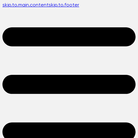
skip.to.main.content
skip.to.footer