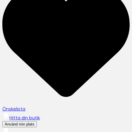
Önskelista
Hitta din butik
Använd min plats