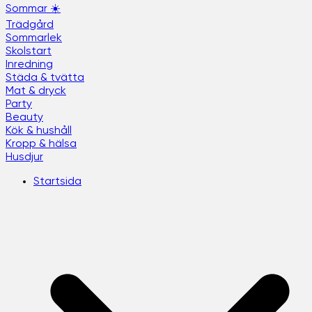
Sommar ☀️
Trädgård
Sommarlek
Skolstart
Inredning
Städa & tvätta
Mat & dryck
Party
Beauty
Kök & hushåll
Kropp & hälsa
Husdjur
Startsida