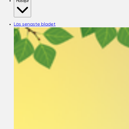
Husdjur
Läs senaste bladet