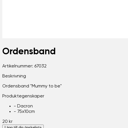
Ordensband
Artikelnummer:
67032
Beskrivning
Ordensband "Mummy to be"
Produktegenskaper
-
Dacron
-
75x10cm
20 kr
Lägg till din önskelista