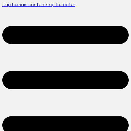
skip.to.main.content
skip.to.footer