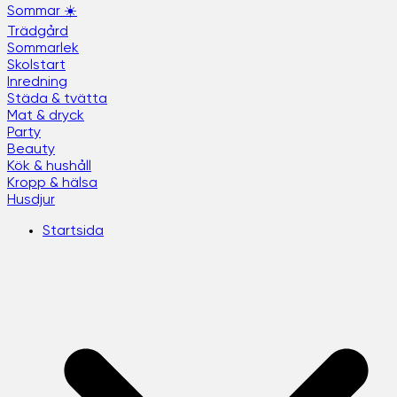
Sommar ☀️
Trädgård
Sommarlek
Skolstart
Inredning
Städa & tvätta
Mat & dryck
Party
Beauty
Kök & hushåll
Kropp & hälsa
Husdjur
Startsida