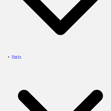
Party