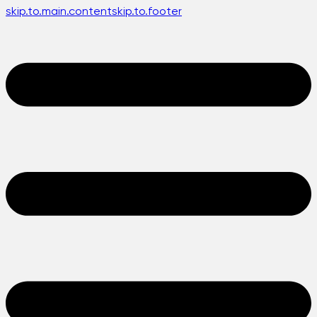
skip.to.main.content
skip.to.footer