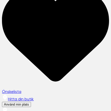
Önskelista
Hitta din butik
Använd min plats