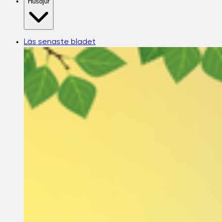
Husdjur
Läs senaste bladet