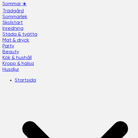
Sommar ☀️
Trädgård
Sommarlek
Skolstart
Inredning
Städa & tvätta
Mat & dryck
Party
Beauty
Kök & hushåll
Kropp & hälsa
Husdjur
Startsida