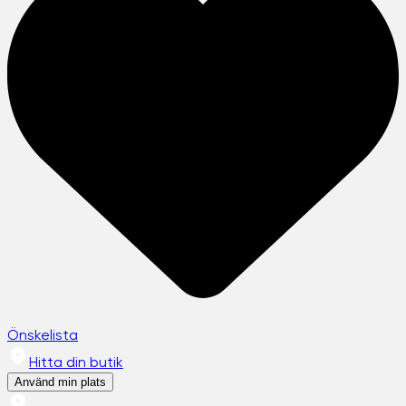
Önskelista
Hitta din butik
Använd min plats