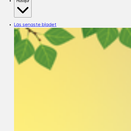
Husdjur
Läs senaste bladet