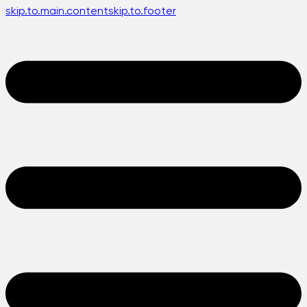
skip.to.main.content
skip.to.footer