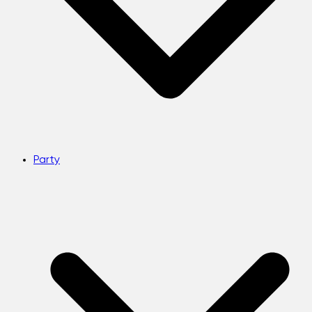
Party