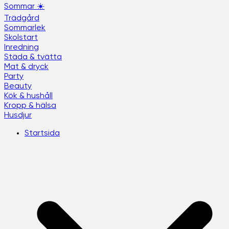
Sommar ☀️
Trädgård
Sommarlek
Skolstart
Inredning
Städa & tvätta
Mat & dryck
Party
Beauty
Kök & hushåll
Kropp & hälsa
Husdjur
Startsida