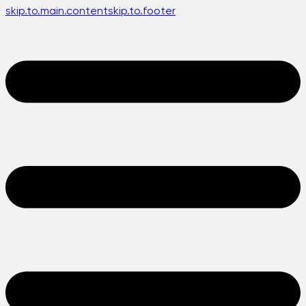
skip.to.main.content
skip.to.footer