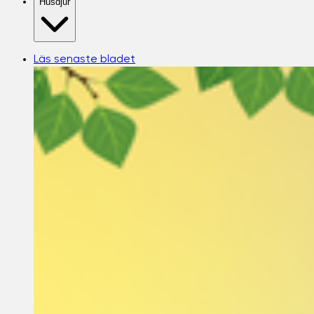
Husdjur
Läs senaste bladet