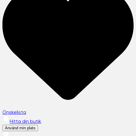
Önskelista
Hitta din butik
Använd min plats