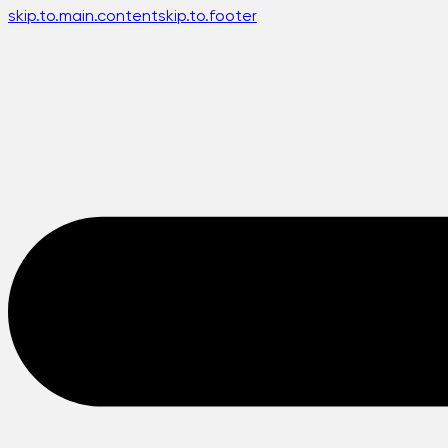
skip.to.main.content
skip.to.footer