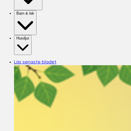
Barn & lek
Husdjur
Läs senaste bladet