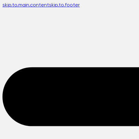
skip.to.main.content
skip.to.footer