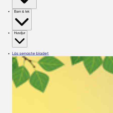
Barn & lek
Husdjur
Läs senaste bladet