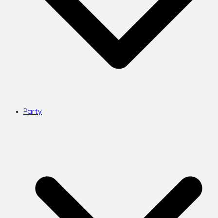
Party