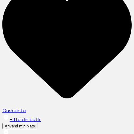
Önskelista
Hitta din butik
Använd min plats