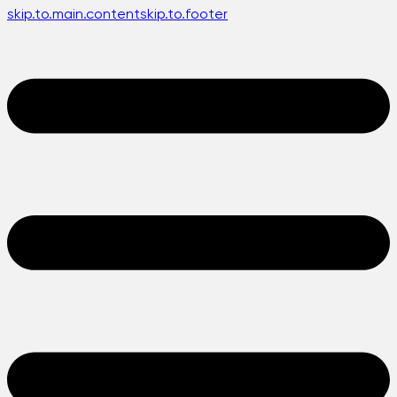
skip.to.main.content
skip.to.footer