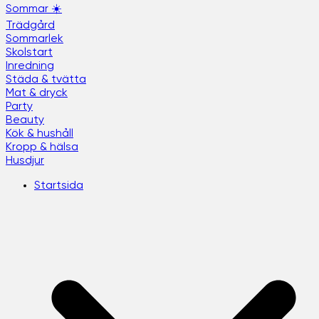
Sommar ☀️
Trädgård
Sommarlek
Skolstart
Inredning
Städa & tvätta
Mat & dryck
Party
Beauty
Kök & hushåll
Kropp & hälsa
Husdjur
Startsida