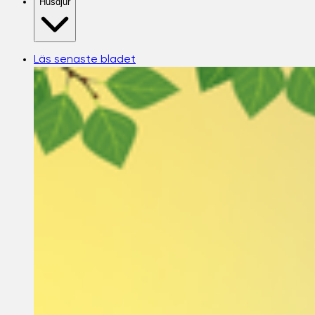
Husdjur
Läs senaste bladet