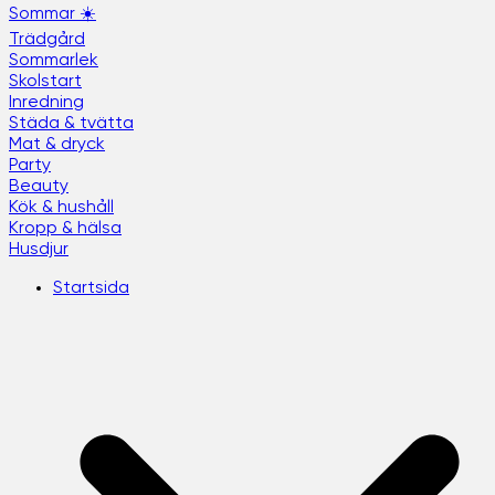
Sommar ☀️
Trädgård
Sommarlek
Skolstart
Inredning
Städa & tvätta
Mat & dryck
Party
Beauty
Kök & hushåll
Kropp & hälsa
Husdjur
Startsida