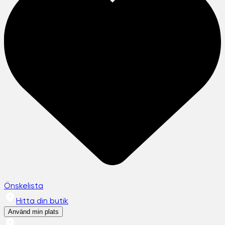
Önskelista
Hitta din butik
Använd min plats