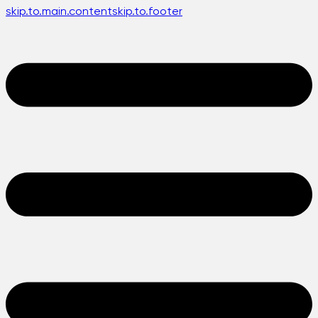
skip.to.main.content
skip.to.footer