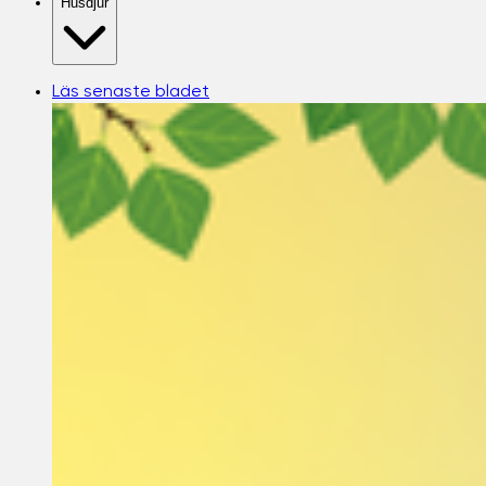
Husdjur
Läs senaste bladet