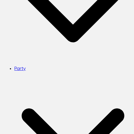
Party