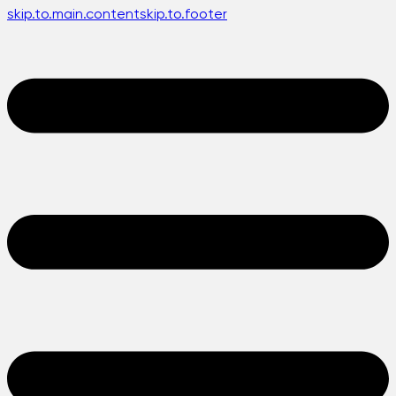
skip.to.main.content
skip.to.footer