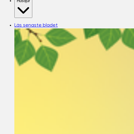
Husdjur
Läs senaste bladet