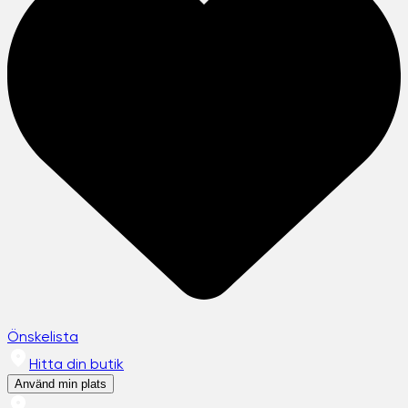
Önskelista
Hitta din butik
Använd min plats