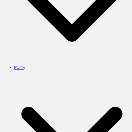
Party