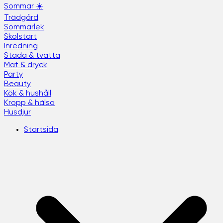
Sommar ☀️
Trädgård
Sommarlek
Skolstart
Inredning
Städa & tvätta
Mat & dryck
Party
Beauty
Kök & hushåll
Kropp & hälsa
Husdjur
Startsida