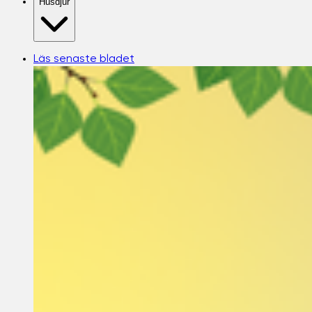
Husdjur
Läs senaste bladet